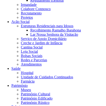
Regulamento Eleitoral
Irmandade
Colabore Connosco
Recrutamento
Projetos
Ação Social
Estruturas Residenciais para Idosos
Recolhimento Ramalho Barahona
Lar Nossa Senhora da Visitação
Serviço de Apoio Domiciliário
Creche e Jardim de Infância
Cantina Social
Loja Social
Bolsas Sociais
Redes e Parcerias
Atendimentos
Saúde
Hospital
Unidade de Cuidados Continuados
Farmácia
Património
Museu
Património Cultural
Património Edificado
Património Rústico