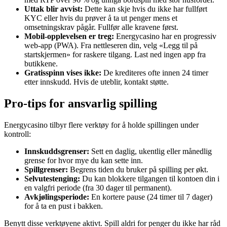
Uttak blir avvist:
Dette kan skje hvis du ikke har fullført
KYC eller hvis du prøver å ta ut penger mens et
omsetningskrav pågår. Fullfør alle kravene først.
Mobil-opplevelsen er treg:
Energycasino har en progressiv
web-app (PWA). Fra nettleseren din, velg «Legg til på
startskjermen» for raskere tilgang. Last ned ingen app fra
butikkene.
Gratisspinn vises ikke:
De krediteres ofte innen 24 timer
etter innskudd. Hvis de uteblir, kontakt støtte.
Pro-tips for ansvarlig spilling
Energycasino tilbyr flere verktøy for å holde spillingen under
kontroll:
Innskuddsgrenser:
Sett en daglig, ukentlig eller månedlig
grense for hvor mye du kan sette inn.
Spillgrenser:
Begrens tiden du bruker på spilling per økt.
Selvutestenging:
Du kan blokkere tilgangen til kontoen din i
en valgfri periode (fra 30 dager til permanent).
Avkjølingsperiode:
En kortere pause (24 timer til 7 dager)
for å ta en pust i bakken.
Benytt disse verktøyene aktivt. Spill aldri for penger du ikke har råd