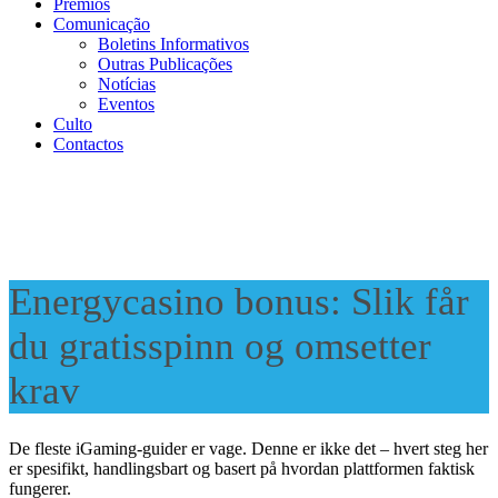
Prémios
Comunicação
Boletins Informativos
Outras Publicações
Notícias
Eventos
Culto
Contactos
Energycasino bonus: Slik får
du gratisspinn og omsetter
krav
De fleste iGaming-guider er vage. Denne er ikke det – hvert steg her
er spesifikt, handlingsbart og basert på hvordan plattformen faktisk
fungerer.