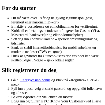
Før du starter
Du må være over 18 år og ha gyldig legitimasjon (pass,
førerkort eller nasjonalt ID-kort).
En aktiv e-postadresse og et mobilnummer for verifisering.
Koble til en betalingsmetode som fungerer for Casino (Visa,
Mastercard, bankoverføring eller e-lommebøker).
Sett deg inn i bonusvilkårene – spesielt omsetningskrav og
tidsfrister.
Bruk en stabil internettforbindelse; for mobil anbefales en
moderne nettleser (PWA er støttet).
Husk at gevinster fra Curacao-lisensierte casinoer kan være
skattepliktige i Norge – sjekk lokale regler.
Slik registrerer du deg
Gå til
Energycasino bonus
og klikk på «Registrer» eller «Bli
med».
Fyll inn e-post, velg et sterkt passord, og oppgi ditt fulle navn
og adresse.
Bekreft e-posten din via lenken du mottar.
Logg inn og fullfør KYC (Know Your Customer) ved å laste