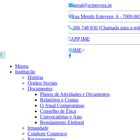
geral@scmevora.pt
Rua Mendo Estevens, 6 - 7000-86
266 748 830 (Chamada para a rede
APP IME
IME
<
Museu
Instituição
História
Órgãos Sociais
Documentos
Planos de Atividades e Orçamentos
Relatórios e Contas
O Atual Compromisso
Conselho de Ética
Convocatórias e Atas
Regulamento Eleitoral
Irmandade
Colabore Connosco
Recrutamento