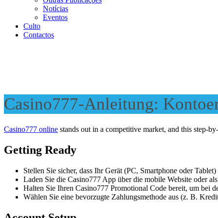
Notícias
Eventos
Culto
Contactos
Casino777-Anleitung: Kontoer
Casino777 online
stands out in a competitive market, and this step-by
Getting Ready
Stellen Sie sicher, dass Ihr Gerät (PC, Smartphone oder Tablet)
Laden Sie die Casino777 App über die mobile Website oder als
Halten Sie Ihren Casino777 Promotional Code bereit, um bei d
Wählen Sie eine bevorzugte Zahlungsmethode aus (z. B. Kreditk
Account Setup