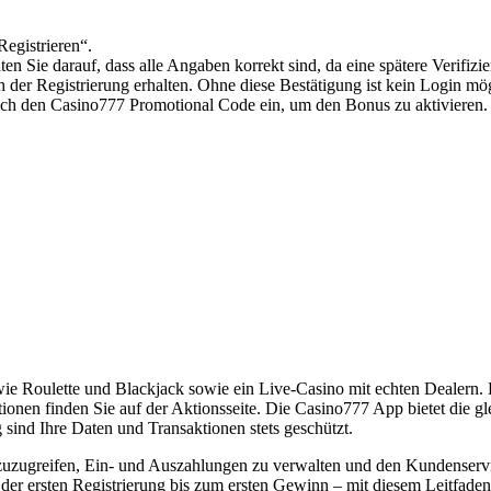
Registrieren“.
en Sie darauf, dass alle Angaben korrekt sind, da eine spätere Verifizi
 der Registrierung erhalten. Ohne diese Bestätigung ist kein Login mög
ich den Casino777 Promotional Code ein, um den Bonus zu aktivieren. 
ele wie Roulette und Blackjack sowie ein Live-Casino mit echten Deal
onen finden Sie auf der Aktionsseite. Die Casino777 App bietet die g
ind Ihre Daten und Transaktionen stets geschützt.
zuzugreifen, Ein- und Auszahlungen zu verwalten und den Kundenservic
er ersten Registrierung bis zum ersten Gewinn – mit diesem Leitfaden 