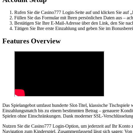
Rufen Sie die Casino777 Login-Seite auf und klicken Sie auf „
Füllen Sie das Formular mit Ihren persönlichen Daten aus – acht
Bestätigen Sie Ihre E-Mail-Adresse über den Link, den Sie nach
Tätigen Sie Ihre erste Einzahlung und geben Sie im Bonusbere
Features Overview
Das Spielangebot umfasst hunderte Slot-Titel, klassische Tischspi
Einzahlungsmatch bis zu einem bestimmten Betrag – genauere Konditi
Spielen ohne Einschränkungen. Dank moderner SSL-Verschlüsselung s
Nutzen Sie die Casino777 Login-Option, um jederzeit auf Ihr Konto 
Navigation zum Kinderspiel. Zusammenfassend lässt sich sagen: Von d