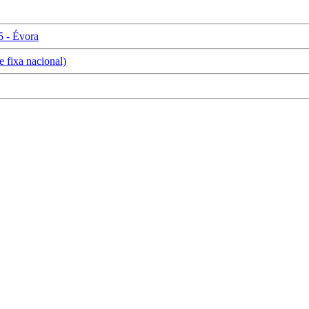
5 - Évora
 fixa nacional)