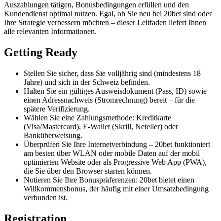
Auszahlungen tätigen, Bonusbedingungen erfüllen und den
Kundendienst optimal nutzen. Egal, ob Sie neu bei 20bet sind oder
Ihre Strategie verbessern möchten – dieser Leitfaden liefert Ihnen
alle relevanten Informationen.
Getting Ready
Stellen Sie sicher, dass Sie volljährig sind (mindestens 18
Jahre) und sich in der Schweiz befinden.
Halten Sie ein gültiges Ausweisdokument (Pass, ID) sowie
einen Adressnachweis (Stromrechnung) bereit – für die
spätere Verifizierung.
Wählen Sie eine Zahlungsmethode: Kreditkarte
(Visa/Mastercard), E-Wallet (Skrill, Neteller) oder
Banküberweisung.
Überprüfen Sie Ihre Internetverbindung – 20bet funktioniert
am besten über WLAN oder mobile Daten auf der mobil
optimierten Website oder als Progressive Web App (PWA),
die Sie über den Browser starten können.
Notieren Sie Ihre Bonuspräferenzen: 20bet bietet einen
Willkommensbonus, der häufig mit einer Umsatzbedingung
verbunden ist.
Registration