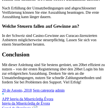
Nach Erfüllung der Umsatzbedingungen und abgeschlossener
Verifizierung können Sie eine Auszahlung beantragen. Die erste
Auszahlung kann länger dauern.
Welche Steuern fallen auf Gewinne an?
In der Schweiz sind Casino-Gewinne aus Curacao-lizenzierten
Anbietern möglicherweise steuerpflichtig. Lassen Sie sich von
einem Steuerberater beraten.
Conclusion
Mit dieser Anleitung sind Sie bestens gerüstet, um 20bet effizient zu
nutzen – von der ersten Registrierung über den 20bet Login bis hin
zur erfolgreichen Auszahlung. Denken Sie stets an die
Umsatzbedingungen, nutzen Sie schnelle Zahlungsmethoden und
fordern Sie bei Problemen den Support. Viel Erfolg!
20 de Agosto, 2018
Sem categoria
admin
APP Igreja da Misericórdia Évora
Igreja da Misericórdia de Évora