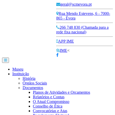
geral@scmevora.pt
Rua Mendo Estevens, 6 - 7000-
865 - Évora
266 748 830 (Chamada para a
rede fixa nacional)
APP IME
IME
<
Museu
Instituição
História
Órgãos Sociais
Documentos
Planos de Atividades e Orçamentos
Relatórios e Contas
O Atual Compromisso
Conselho de Ética
Convocatórias e Atas