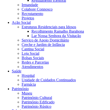
Regulamento Eleitoral
Irmandade
Colabore Connosco
Recrutamento
Projetos
Ação Social
Estruturas Residenciais para Idosos
Recolhimento Ramalho Barahona
Lar Nossa Senhora da Visitação
Serviço de Apoio Domiciliário
Creche e Jardim de Infância
Cantina Social
Loja Social
Bolsas Sociais
Redes e Parcerias
Atendimentos
Saúde
Hospital
Unidade de Cuidados Continuados
Farmácia
Património
Museu
Património Cultural
Património Edificado
Património Rústico