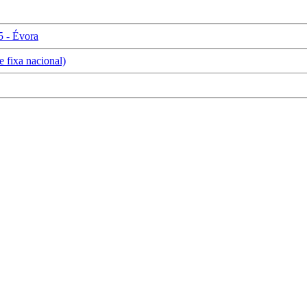
5 - Évora
 fixa nacional)