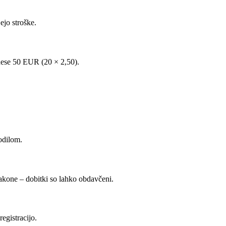
ejo stroške.
nese 50 EUR (20 × 2,50).
odilom.
zakone – dobitki so lahko obdavčeni.
egistracijo.