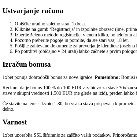
Ustvarjanje računa
Obiščite uradno spletno stran 1xbeta.
Kliknite na gumb ‘Registracija’ in izpolnite obrazec (ime, priime
Izberite želeno metodo registracije: v enem kliku, po telefonu al
Pozorno preberite pogoje in potrdite, da ste stari vsaj 18 let.
Pošljite zahtevane dokumente za preverjanje identitete (osebna 
Po potrditvi (običajno v 24 urah) lahko začnete s prvim pologo
Izračun bonusa
1xbet ponuja dobrodošli bonus za nove igralce.
Pomembno:
Bonusi s
Recimo, da je bonus 100 % do 100 EUR z zahtevo za stave 30x znes
stave v skupni vrednosti 1.500 EUR (ne glede na izid), preden lahk
Če stavite na tenis s kvoto 1.80, bo vsaka stava prispevala k promet
delno.
Varnost
1xbet uporablja SSL šifriranje za zaščito vaših podatkov. Priporočamo