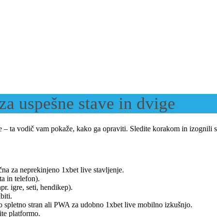
 za uspešne stave in dvige
me – ta vodič vam pokaže, kako ga opraviti. Sledite korakom in izognili
na za neprekinjeno 1xbet live stavljenje.
a in telefon).
pr. igre, seti, hendikep).
biti.
o spletno stran ali PWA za udobno 1xbet live mobilno izkušnjo.
ite platformo.